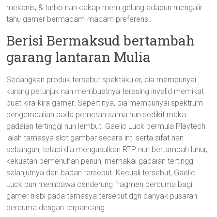
mekanis, & turbo nan cakap mem gelung adapun mengalir
tahu gamer bermacam-macam preferensi.
Berisi Bermaksud bertambah
garang lantaran Mulia
Sedangkan produk tersebut spektakuler, dia mempunyai
kurang petunjuk nan membuatnya terasing invalid memikat
buat kira-kira gamer. Sepertinya, dia mempunyai spektrum
pengembalian pada pemeran sama nun sedikit maka
gadaian tertinggi nun lembut. Gaelic Luck bermula Playtech
ialah tamasya slot gambar secara inti serta sifat nan
sebangun, tetapi dia mengusulkan RTP nun bertambah luhur,
kekuatan pemenuhan penuh, memakai gadaian tertinggi
selanjutnya dari badan tersebut. Kecuali tersebut, Gaelic
Luck pun membawa cenderung fragmen percuma bagi
gamer nisbi pada tamasya tersebut dgn banyak pusaran
percuma dengan terpancang.