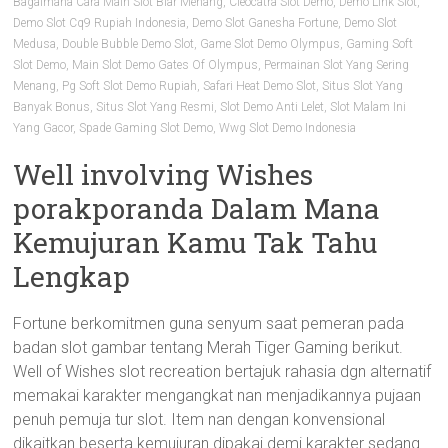
Bagaimana Cara Main Slot Biar Menang
,
Cleocatra Slot Demo
,
Demo Link Slot
,
Demo Slot Cq9 Rupiah Indonesia
,
Demo Slot Ganesha Fortune
,
Demo Slot
Medusa
,
Double Bubble Demo Slot
,
Game Slot Demo Olympus
,
Gaming Soft
Slot Demo
,
Main Slot Demo Gates Of Olympus
,
Permainan Slot Yang Sering
Menang
,
Pg Soft Slot Demo Rupiah
,
Safari Heat Demo Slot
,
Situs Slot Yang
Banyak Bonus
,
Situs Slot Yang Resmi
,
Slot Demo Anti Lelet
,
Slot Malam Ini
Yang Gacor
,
Spade Gaming Slot Demo
,
Wwg Slot Demo Indonesia
Well involving Wishes
porakporanda Dalam Mana
Kemujuran Kamu Tak Tahu
Lengkap
Fortune berkomitmen guna senyum saat pemeran pada
badan slot gambar tentang Merah Tiger Gaming berikut.
Well of Wishes slot recreation bertajuk rahasia dgn alternatif
memakai karakter mengangkat nan menjadikannya pujaan
penuh pemuja tur slot. Item nan dengan konvensional
dikaitkan beserta kemujuran dipakai demi karakter sedang