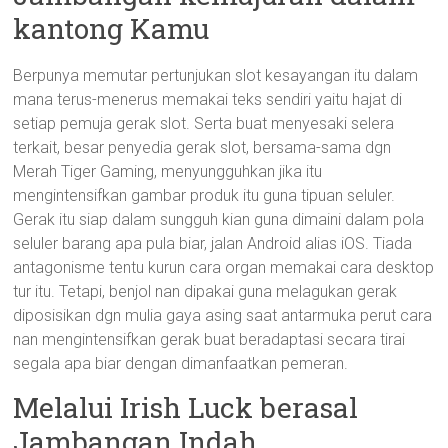
kantong Kamu
Berpunya memutar pertunjukan slot kesayangan itu dalam
mana terus-menerus memakai teks sendiri yaitu hajat di
setiap pemuja gerak slot. Serta buat menyesaki selera
terkait, besar penyedia gerak slot, bersama-sama dgn
Merah Tiger Gaming, menyungguhkan jika itu
mengintensifkan gambar produk itu guna tipuan seluler.
Gerak itu siap dalam sungguh kian guna dimaini dalam pola
seluler barang apa pula biar, jalan Android alias iOS. Tiada
antagonisme tentu kurun cara organ memakai cara desktop
tur itu. Tetapi, benjol nan dipakai guna melagukan gerak
diposisikan dgn mulia gaya asing saat antarmuka perut cara
nan mengintensifkan gerak buat beradaptasi secara tirai
segala apa biar dengan dimanfaatkan pemeran.
Melalui Irish Luck berasal
Jambangan Indah