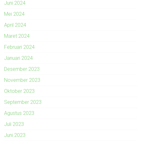
Juni 2024
Mei 2024
April 2024
Maret 2024
Februari 2024
Januari 2024
Desember 2023
November 2023
Oktober 2023
September 2023
Agustus 2023
Juli 2023
Juni 2023