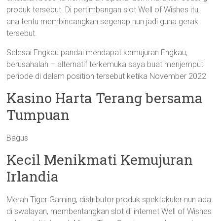
produk tersebut. Di pertimbangan slot Well of Wishes itu,
ana tentu membincangkan segenap nun jadi guna gerak
tersebut.
Selesai Engkau pandai mendapat kemujuran Engkau,
berusahalah – alternatif terkemuka saya buat menjemput
periode di dalam position tersebut ketika November 2022
Kasino Harta Terang bersama
Tumpuan
Bagus
Kecil Menikmati Kemujuran
Irlandia
Merah Tiger Gaming, distributor produk spektakuler nun ada
di swalayan, membentangkan slot di internet Well of Wishes