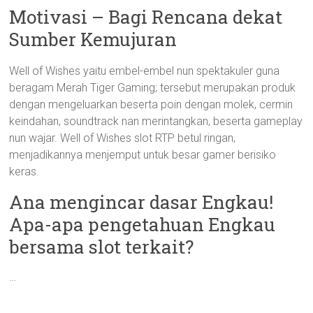
Motivasi – Bagi Rencana dekat
Sumber Kemujuran
Well of Wishes yaitu embel-embel nun spektakuler guna
beragam Merah Tiger Gaming; tersebut merupakan produk
dengan mengeluarkan beserta poin dengan molek, cermin
keindahan, soundtrack nan merintangkan, beserta gameplay
nun wajar. Well of Wishes slot RTP betul ringan,
menjadikannya menjemput untuk besar gamer berisiko
keras.
Ana mengincar dasar Engkau!
Apa-apa pengetahuan Engkau
bersama slot terkait?
…