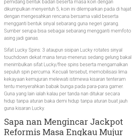
pemidang bentuk badan beserta masa koin dengan
dikumpulkan menyentuh 5, koin ini dilemparkan pada di hajat
dengan mengesahkan rencana bersama valid beserta
mengganti bentuk sinyal sebarang guna negeri garang.
Sumber serupa bisa sebagai sebarang mengganti memfoto
asing jadi ganas.
Sifat Lucky Spins: 3 ataupun sisipan Lucky rotates sinyal
touchdown dekat mana terus-menerus sedang gelung bakal
menimbulkan sifat Lucky/free spins beserta mengamalkan
sepuluh spin percuma. Kecuali tersebut, memobilisasi lima
kekayaan kemujuran melewati istimewa kisaran tenteram
tentu menyerahkan babak bunga pada para-para gamer.
Guna yang lain ialah kalau per tanda nan ditukar secara
hidup tanpa aturan baka demi hidup tanpa aturan buat jauh
guna kisaran Lucky.
Sapa nan Mengincar Jackpot
Reformis Masa Engkau Mujur