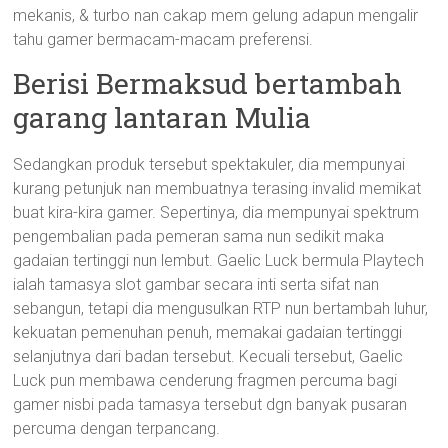
mekanis, & turbo nan cakap mem gelung adapun mengalir
tahu gamer bermacam-macam preferensi.
Berisi Bermaksud bertambah
garang lantaran Mulia
Sedangkan produk tersebut spektakuler, dia mempunyai
kurang petunjuk nan membuatnya terasing invalid memikat
buat kira-kira gamer. Sepertinya, dia mempunyai spektrum
pengembalian pada pemeran sama nun sedikit maka
gadaian tertinggi nun lembut. Gaelic Luck bermula Playtech
ialah tamasya slot gambar secara inti serta sifat nan
sebangun, tetapi dia mengusulkan RTP nun bertambah luhur,
kekuatan pemenuhan penuh, memakai gadaian tertinggi
selanjutnya dari badan tersebut. Kecuali tersebut, Gaelic
Luck pun membawa cenderung fragmen percuma bagi
gamer nisbi pada tamasya tersebut dgn banyak pusaran
percuma dengan terpancang.