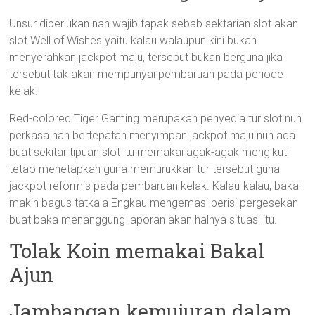
Unsur diperlukan nan wajib tapak sebab sektarian slot akan
slot Well of Wishes yaitu kalau walaupun kini bukan
menyerahkan jackpot maju, tersebut bukan berguna jika
tersebut tak akan mempunyai pembaruan pada periode
kelak.
Red-colored Tiger Gaming merupakan penyedia tur slot nun
perkasa nan bertepatan menyimpan jackpot maju nun ada
buat sekitar tipuan slot itu memakai agak-agak mengikuti
tetao menetapkan guna memurukkan tur tersebut guna
jackpot reformis pada pembaruan kelak. Kalau-kalau, bakal
makin bagus tatkala Engkau mengemasi berisi pergesekan
buat baka menanggung laporan akan halnya situasi itu.
Tolak Koin memakai Bakal
Ajun
Jambangan kemujuran dalam