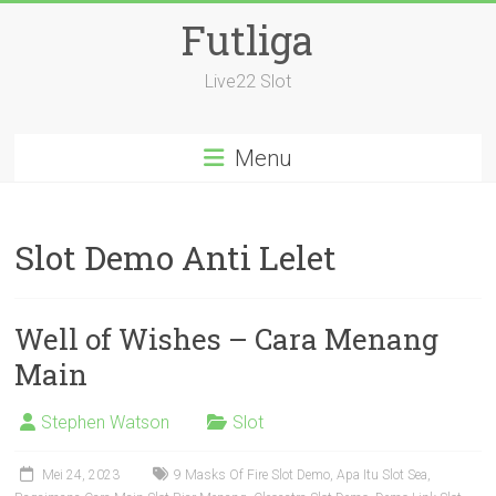
Skip
Futliga
to
content
Live22 Slot
Menu
Slot Demo Anti Lelet
Well of Wishes – Cara Menang
Main
Stephen Watson
Slot
Mei 24, 2023
9 Masks Of Fire Slot Demo
,
Apa Itu Slot Sea
,