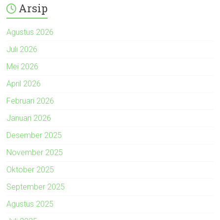
Arsip
Agustus 2026
Juli 2026
Mei 2026
April 2026
Februari 2026
Januari 2026
Desember 2025
November 2025
Oktober 2025
September 2025
Agustus 2025