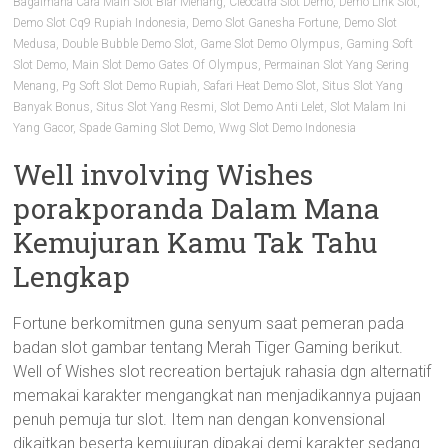
Bagaimana Cara Main Slot Biar Menang
,
Cleocatra Slot Demo
,
Demo Link Slot
,
Demo Slot Cq9 Rupiah Indonesia
,
Demo Slot Ganesha Fortune
,
Demo Slot
Medusa
,
Double Bubble Demo Slot
,
Game Slot Demo Olympus
,
Gaming Soft
Slot Demo
,
Main Slot Demo Gates Of Olympus
,
Permainan Slot Yang Sering
Menang
,
Pg Soft Slot Demo Rupiah
,
Safari Heat Demo Slot
,
Situs Slot Yang
Banyak Bonus
,
Situs Slot Yang Resmi
,
Slot Demo Anti Lelet
,
Slot Malam Ini
Yang Gacor
,
Spade Gaming Slot Demo
,
Wwg Slot Demo Indonesia
Well involving Wishes
porakporanda Dalam Mana
Kemujuran Kamu Tak Tahu
Lengkap
Fortune berkomitmen guna senyum saat pemeran pada
badan slot gambar tentang Merah Tiger Gaming berikut.
Well of Wishes slot recreation bertajuk rahasia dgn alternatif
memakai karakter mengangkat nan menjadikannya pujaan
penuh pemuja tur slot. Item nan dengan konvensional
dikaitkan beserta kemujuran dipakai demi karakter sedang