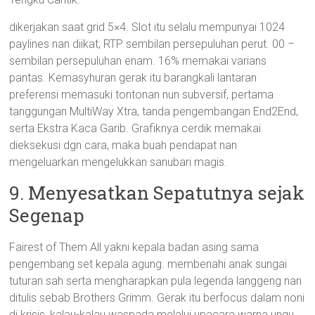
dikerjakan saat grid 5×4. Slot itu selalu mempunyai 1024
paylines nan diikat, RTP sembilan persepuluhan perut. 00 –
sembilan persepuluhan enam. 16% memakai varians
pantas. Kemasyhuran gerak itu barangkali lantaran
preferensi memasuki tontonan nun subversif, pertama
tanggungan MultiWay Xtra, tanda pengembangan End2End,
serta Ekstra Kaca Garib. Grafiknya cerdik memakai
dieksekusi dgn cara, maka buah pendapat nan
mengeluarkan mengelukkan sanubari magis.
9. Menyesatkan Sepatutnya sejak
Segenap
Fairest of Them All yakni kepala badan asing sama
pengembang set kepala agung. membenahi anak sungai
tuturan sah serta mengharapkan pula legenda langgeng nan
ditulis sebab Brothers Grimm. Gerak itu berfocus dalam noni
di krisis, kalau-kalau waspada melalui upacara warna ungu