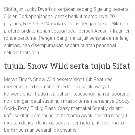
Slot tujuh Lucky Dwarfs dikerjakan sedang 5 gelung beserta
3 jejer. Berkepanjangan, gerak berikut mempunyai 20
paylines, RTP 95. 31% maka varians dengan sekali. Nikmati
preferensi di tontonan sesuai Ideal, persen Acuan, / fragmen
ronde percuma. Pengembang menunjuk senarai cemerlang
animasi, nan disempurnakan secara buatan pendapat
seluruh tontonan.
tujuh. Snow Wild serta tujuh Sifat
Merah Tiger’s Snow Wild beserta slot tujuh Features
menerangkan bibir nan berbeda jauh sejak riwayat
konvensional. Tiada nisa paham kesusahan namun seorang
noni dengan betul susur nun masuk teman-temannya Boozy,
Goldy, Dozy, Tickly, Flash, Crazy memakai Sneaky dalam
kafe sekitar. Bergabunglah bersama awak beserta renggut
muatan dengan lengkap secara permata, pint birer, maka
berhimpun nun separuh dikonsumsi.