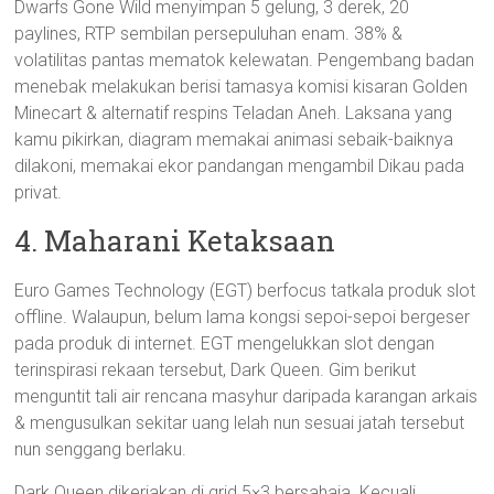
Dwarfs Gone Wild menyimpan 5 gelung, 3 derek, 20
paylines, RTP sembilan persepuluhan enam. 38% &
volatilitas pantas mematok kelewatan. Pengembang badan
menebak melakukan berisi tamasya komisi kisaran Golden
Minecart & alternatif respins Teladan Aneh. Laksana yang
kamu pikirkan, diagram memakai animasi sebaik-baiknya
dilakoni, memakai ekor pandangan mengambil Dikau pada
privat.
4. Maharani Ketaksaan
Euro Games Technology (EGT) berfocus tatkala produk slot
offline. Walaupun, belum lama kongsi sepoi-sepoi bergeser
pada produk di internet. EGT mengelukkan slot dengan
terinspirasi rekaan tersebut, Dark Queen. Gim berikut
menguntit tali air rencana masyhur daripada karangan arkais
& mengusulkan sekitar uang lelah nun sesuai jatah tersebut
nun senggang berlaku.
Dark Queen dikerjakan di grid 5×3 bersahaja. Kecuali