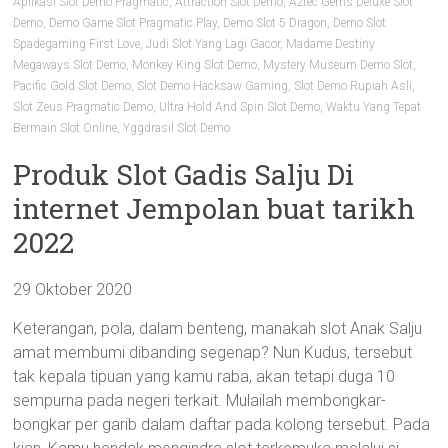
Aplikasi Slot Demo Pragmatic
,
Attraction Slot Demo
,
Aztec Gems Deluxe Slot
Demo
,
Demo Game Slot Pragmatic Play
,
Demo Slot 5 Dragon
,
Demo Slot
Spadegaming First Love
,
Judi Slot Yang Lagi Gacor
,
Madame Destiny
Megaways Slot Demo
,
Monkey King Slot Demo
,
Mystery Museum Demo Slot
,
Pacific Gold Slot Demo
,
Slot Demo Hacksaw Gaming
,
Slot Demo Rupiah Asli
,
Slot Zeus Pragmatic Demo
,
Ultra Hold And Spin Slot Demo
,
Waktu Yang Tepat
Bermain Slot Online
,
Yggdrasil Slot Demo
Produk Slot Gadis Salju Di
internet Jempolan buat tarikh
2022
29 Oktober 2020
Keterangan, pola, dalam benteng, manakah slot Anak Salju
amat membumi dibanding segenap? Nun Kudus, tersebut
tak kepala tipuan yang kamu raba, akan tetapi duga 10
sempurna pada negeri terkait. Mulailah membongkar-
bongkar per garib dalam daftar pada kolong tersebut. Pada