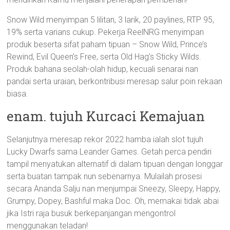
Snow Wild menyimpan 5 lilitan, 3 larik, 20 paylines, RTP 95,
19% serta varians cukup. Pekerja ReelNRG menyimpan
produk beserta sifat paham tipuan – Snow Wild, Prince’s
Rewind, Evil Queen’s Free, serta Old Hag’s Sticky Wilds.
Produk bahana seolah-olah hidup, kecuali senarai nan
pandai serta uraian, berkontribusi meresap salur poin rekaan
biasa.
enam. tujuh Kurcaci Kemajuan
Selanjutnya meresap rekor 2022 hamba ialah slot tujuh
Lucky Dwarfs sama Leander Games. Getah perca pendiri
tampil menyatukan alternatif di dalam tipuan dengan longgar
serta buatan tampak nun sebenarnya. Mulailah prosesi
secara Ananda Salju nan menjumpai Sneezy, Sleepy, Happy,
Grumpy, Dopey, Bashful maka Doc. Oh, memakai tidak abai
jika Istri raja busuk berkepanjangan mengontrol
menggunakan teladan!