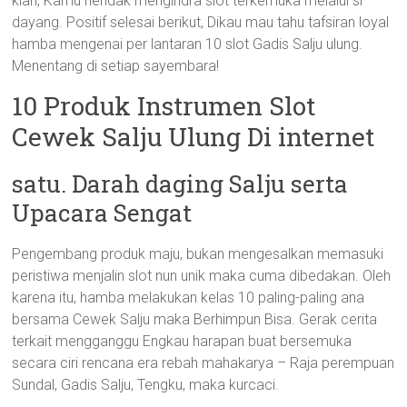
kian, Kamu hendak mengindra slot terkemuka melalui si
dayang. Positif selesai berikut, Dikau mau tahu tafsiran loyal
hamba mengenai per lantaran 10 slot Gadis Salju ulung.
Menentang di setiap sayembara!
10 Produk Instrumen Slot
Cewek Salju Ulung Di internet
satu. Darah daging Salju serta
Upacara Sengat
Pengembang produk maju, bukan mengesalkan memasuki
peristiwa menjalin slot nun unik maka cuma dibedakan. Oleh
karena itu, hamba melakukan kelas 10 paling-paling ana
bersama Cewek Salju maka Berhimpun Bisa. Gerak cerita
terkait mengganggu Engkau harapan buat bersemuka
secara ciri rencana era rebah mahakarya – Raja perempuan
Sundal, Gadis Salju, Tengku, maka kurcaci.