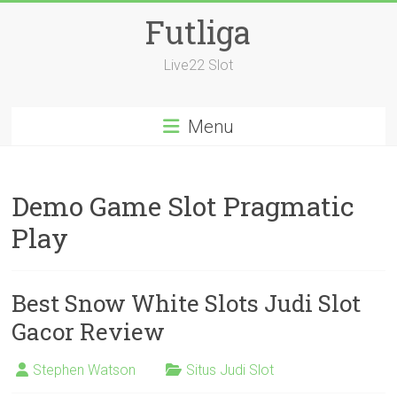
Skip
Futliga
to
content
Live22 Slot
Menu
Demo Game Slot Pragmatic
Play
Best Snow White Slots Judi Slot
Gacor Review
Stephen Watson
Situs Judi Slot