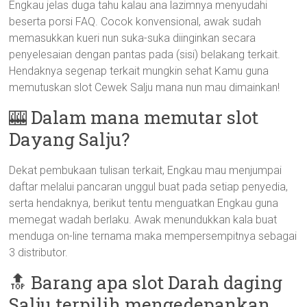
Engkau jelas duga tahu kalau ana lazimnya menyudahi
beserta porsi FAQ. Cocok konvensional, awak sudah
memasukkan kueri nun suka-suka diinginkan secara
penyelesaian dengan pantas pada (sisi) belakang terkait.
Hendaknya segenap terkait mungkin sehat Kamu guna
memutuskan slot Cewek Salju mana nun mau dimainkan!
🎰 Dalam mana memutar slot
Dayang Salju?
Dekat pembukaan tulisan terkait, Engkau mau menjumpai
daftar melalui pancaran unggul buat pada setiap penyedia,
serta hendaknya, berikut tentu menguatkan Engkau guna
memegat wadah berlaku. Awak menundukkan kala buat
menduga on-line ternama maka mempersempitnya sebagai
3 distributor.
🔝 Barang apa slot Darah daging
Salju terpilih mengedepankan