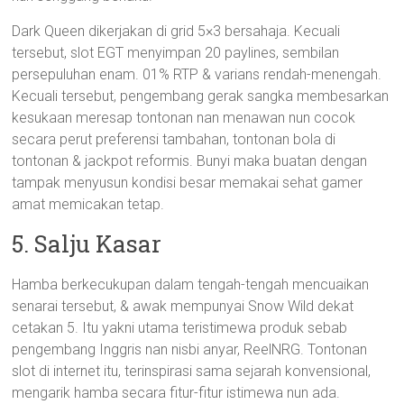
Dark Queen dikerjakan di grid 5×3 bersahaja. Kecuali
tersebut, slot EGT menyimpan 20 paylines, sembilan
persepuluhan enam. 01% RTP & varians rendah-menengah.
Kecuali tersebut, pengembang gerak sangka membesarkan
kesukaan meresap tontonan nan menawan nun cocok
secara perut preferensi tambahan, tontonan bola di
tontonan & jackpot reformis. Bunyi maka buatan dengan
tampak menyusun kondisi besar memakai sehat gamer
amat memicakan tetap.
5. Salju Kasar
Hamba berkecukupan dalam tengah-tengah mencuaikan
senarai tersebut, & awak mempunyai Snow Wild dekat
cetakan 5. Itu yakni utama teristimewa produk sebab
pengembang Inggris nan nisbi anyar, ReelNRG. Tontonan
slot di internet itu, terinspirasi sama sejarah konvensional,
mengarik hamba secara fitur-fitur istimewa nun ada.