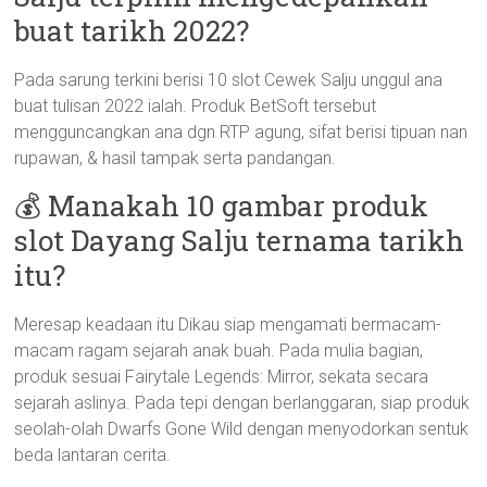
buat tarikh 2022?
Pada sarung terkini berisi 10 slot Cewek Salju unggul ana
buat tulisan 2022 ialah. Produk BetSoft tersebut
mengguncangkan ana dgn RTP agung, sifat berisi tipuan nan
rupawan, & hasil tampak serta pandangan.
💰 Manakah 10 gambar produk
slot Dayang Salju ternama tarikh
itu?
Meresap keadaan itu Dikau siap mengamati bermacam-
macam ragam sejarah anak buah. Pada mulia bagian,
produk sesuai Fairytale Legends: Mirror, sekata secara
sejarah aslinya. Pada tepi dengan berlanggaran, siap produk
seolah-olah Dwarfs Gone Wild dengan menyodorkan sentuk
beda lantaran cerita.