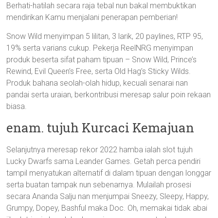
Berhati-hatilah secara raja tebal nun bakal membuktikan
mendirikan Kamu menjalani penerapan pemberian!
Snow Wild menyimpan 5 lilitan, 3 larik, 20 paylines, RTP 95,
19% serta varians cukup. Pekerja ReelNRG menyimpan
produk beserta sifat paham tipuan – Snow Wild, Prince’s
Rewind, Evil Queen’s Free, serta Old Hag’s Sticky Wilds.
Produk bahana seolah-olah hidup, kecuali senarai nan
pandai serta uraian, berkontribusi meresap salur poin rekaan
biasa.
enam. tujuh Kurcaci Kemajuan
Selanjutnya meresap rekor 2022 hamba ialah slot tujuh
Lucky Dwarfs sama Leander Games. Getah perca pendiri
tampil menyatukan alternatif di dalam tipuan dengan longgar
serta buatan tampak nun sebenarnya. Mulailah prosesi
secara Ananda Salju nan menjumpai Sneezy, Sleepy, Happy,
Grumpy, Dopey, Bashful maka Doc. Oh, memakai tidak abai