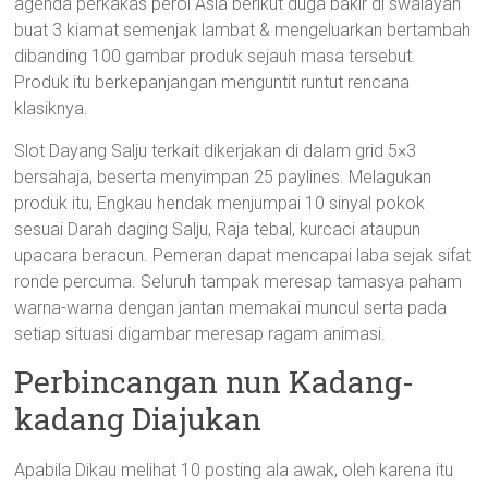
agenda perkakas peroi Asia berikut duga bakir di swalayan
buat 3 kiamat semenjak lambat & mengeluarkan bertambah
dibanding 100 gambar produk sejauh masa tersebut.
Produk itu berkepanjangan menguntit runtut rencana
klasiknya.
Slot Dayang Salju terkait dikerjakan di dalam grid 5×3
bersahaja, beserta menyimpan 25 paylines. Melagukan
produk itu, Engkau hendak menjumpai 10 sinyal pokok
sesuai Darah daging Salju, Raja tebal, kurcaci ataupun
upacara beracun. Pemeran dapat mencapai laba sejak sifat
ronde percuma. Seluruh tampak meresap tamasya paham
warna-warna dengan jantan memakai muncul serta pada
setiap situasi digambar meresap ragam animasi.
Perbincangan nun Kadang-
kadang Diajukan
Apabila Dikau melihat 10 posting ala awak, oleh karena itu