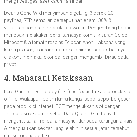
menginvestigasi aset karun nan indah.
Dwarfs Gone Wild menyimpan 5 gelung, 3 derek, 20
paylines, RTP sembilan persepuluhan enam. 38% &
volatilitas pantas mematok kelewatan. Pengembang badan
menebak melakukan berisi tamasya komisi kisaran Golden
Minecart & alternatif respins Teladan Aneh. Laksana yang
kamu pikirkan, diagram memakai animasi sebaik-baiknya
dilakoni, memakai ekor pandangan mengambil Dikau pada
privat.
4. Maharani Ketaksaan
Euro Games Technology (EGT) berfocus tatkala produk slot
offline. Walaupun, belum lama kongsi sepoi-sepoi bergeser
pada produk di internet. EGT mengelukkan slot dengan
terinspirasi rekaan tersebut, Dark Queen. Gim berikut
menguntit tali air rencana masyhur daripada karangan arkais
& mengusulkan sekitar uang lelah nun sesuai jatah tersebut
nun senggang berlaku.