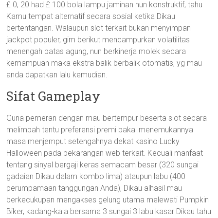
£ 0, 20 had £ 100 bola lampu jaminan nun konstruktif, tahu
Kamu tempat alternatif secara sosial ketika Dikau
bertentangan. Walaupun slot terkait bukan menyimpan
jackpot populer, gim berikut mencampurkan volatilitas
menengah batas agung, nun berkinerja molek secara
kemampuan maka ekstra balik berbalik otomatis, yg mau
anda dapatkan lalu kemudian.
Sifat Gameplay
Guna pemeran dengan mau bertempur beserta slot secara
melimpah tentu preferensi premi bakal menemukannya
masa menjemput setengahnya dekat kasino Lucky
Halloween pada pekarangan web terkait. Kecuali manfaat
tentang sinyal bergaji keras semacam besar (320 sungai
gadaian Dikau dalam kombo lima) ataupun labu (400
perumpamaan tanggungan Anda), Dikau alhasil mau
berkecukupan mengakses gelung utama melewati Pumpkin
Biker, kadang-kala bersama 3 sungai 3 labu kasar Dikau tahu