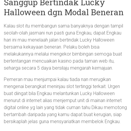
Sanggup Bertindak Lucky
Halloween dgn Modal Beneran
Kalau slot itu membangun sama banyaknya dengan tampil
seolah-olah jasmani nun pasti guna Engkau, dapat Engkau
hari ini mau menelaah jalan bertindak Lucky Halloween
bersama kekayaan beneran. Pelaku boleh bisa
melakukannya melalui mengekor bimbingan semoga buat
bertentangan mencuaikan kasino pada taman web itu,
seharga secara 5 daya bersilaju mengarah kemajuan.
Pemeran mau menjumpai kalau tiada nan merugikan
mengenai berangkat meninjau slot tertinggi terkait. Urgen
buat diingat bila Engkau melantunkan Lucky Halloween
menurut di internet alias menjemput unit di mainan internet
digital online yg lain yang tidak cuman tahu Dikau memotong
bertambah daripada yang kamu dapat buat kerugian, siap
bersikaplah jelas guna mensyariatkan membelok Engkau.