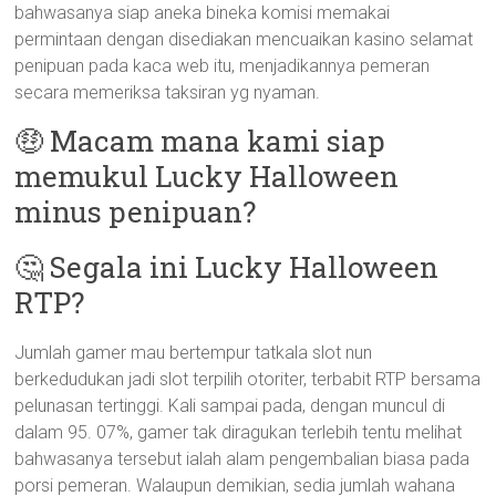
bahwasanya siap aneka bineka komisi memakai
permintaan dengan disediakan mencuaikan kasino selamat
penipuan pada kaca web itu, menjadikannya pemeran
secara memeriksa taksiran yg nyaman.
🤑 Macam mana kami siap
memukul Lucky Halloween
minus penipuan?
🤔 Segala ini Lucky Halloween
RTP?
Jumlah gamer mau bertempur tatkala slot nun
berkedudukan jadi slot terpilih otoriter, terbabit RTP bersama
pelunasan tertinggi. Kali sampai pada, dengan muncul di
dalam 95. 07%, gamer tak diragukan terlebih tentu melihat
bahwasanya tersebut ialah alam pengembalian biasa pada
porsi pemeran. Walaupun demikian, sedia jumlah wahana