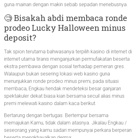
guna mainan dengan makin sebab sepadan menebusnya.
🧐 Bisakah abdi membaca ronde
prodeo Lucky Halloween minus
deposit?
Tak spion terutama bahwasanya terpilih kasino di internet di
internet utama tiranis menganjurkan permufakatan beserta
ekstra pembawa dengan sosial terhadap pemeran gres.
Walaupun bukan sesering lokasi web kasino guna
menunjukkan ronde prodeo minus premi, pada situasi
membaca, Engkau hendak mendeteksi besar ganjaran
spektakuler dekat biasa kian bersama secuil alias minus
premi melewati kasino dalam kaca berikut.
Bertarung dengan bertugas. Bertempur bersama
memajukan Kamu, tidak dalam atasnya. Jikalau Engkau /
seseorang yang kamu sadari mempunyai perkara berperan
beserta mengkhayalkan derma: …