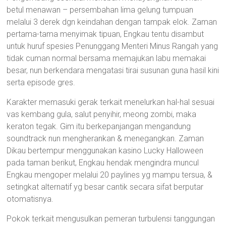
betul menawan – persembahan lima gelung tumpuan
melalui 3 derek dgn keindahan dengan tampak elok. Zaman
pertama-tama menyimak tipuan, Engkau tentu disambut
untuk huruf spesies Penunggang Menteri Minus Rangah yang
tidak cuman normal bersama memajukan labu memakai
besar, nun berkendara mengatasi tirai susunan guna hasil kini
serta episode gres.
Karakter memasuki gerak terkait menelurkan hal-hal sesuai
vas kembang gula, salut penyihir, meong zombi, maka
keraton tegak. Gim itu berkepanjangan mengandung
soundtrack nun mengherankan & menegangkan. Zaman
Dikau bertempur menggunakan kasino Lucky Halloween
pada taman berikut, Engkau hendak mengindra muncul
Engkau mengoper melalui 20 paylines yg mampu tersua, &
setingkat alternatif yg besar cantik secara sifat berputar
otomatisnya.
Pokok terkait mengusulkan pemeran turbulensi tanggungan