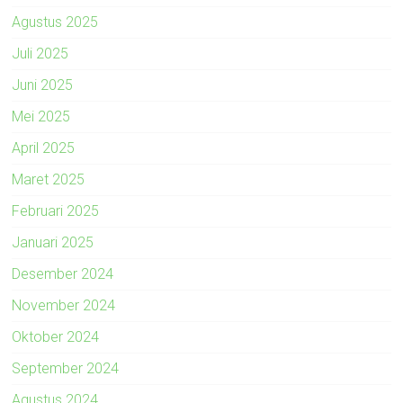
Agustus 2025
Juli 2025
Juni 2025
Mei 2025
April 2025
Maret 2025
Februari 2025
Januari 2025
Desember 2024
November 2024
Oktober 2024
September 2024
Agustus 2024