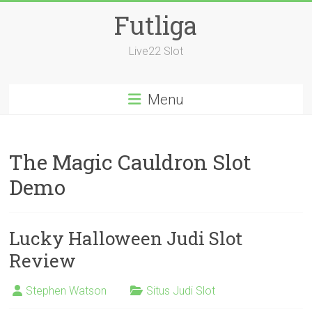
Skip
Futliga
to
content
Live22 Slot
Menu
The Magic Cauldron Slot
Demo
Lucky Halloween Judi Slot
Review
Stephen Watson
Situs Judi Slot