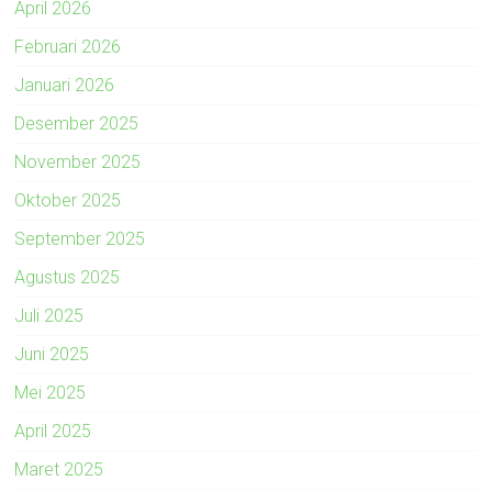
April 2026
Februari 2026
Januari 2026
Desember 2025
November 2025
Oktober 2025
September 2025
Agustus 2025
Juli 2025
Juni 2025
Mei 2025
April 2025
Maret 2025