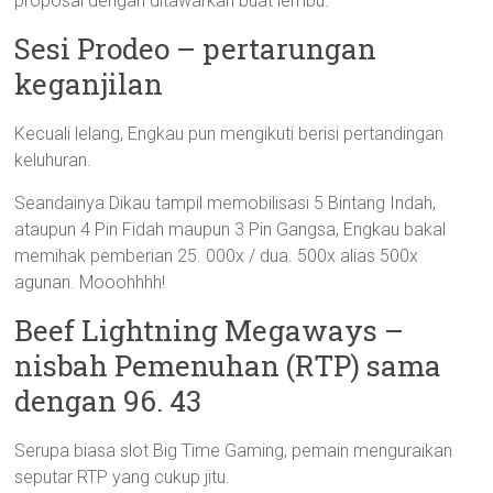
proposal dengan ditawarkan buat lembu.
Sesi Prodeo – pertarungan
keganjilan
Kecuali lelang, Engkau pun mengikuti berisi pertandingan
keluhuran.
Seandainya Dikau tampil memobilisasi 5 Bintang Indah,
ataupun 4 Pin Fidah maupun 3 Pin Gangsa, Engkau bakal
memihak pemberian 25. 000x / dua. 500x alias 500x
agunan. Mooohhhh!
Beef Lightning Megaways –
nisbah Pemenuhan (RTP) sama
dengan 96. 43
Serupa biasa slot Big Time Gaming, pemain menguraikan
seputar RTP yang cukup jitu.