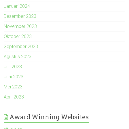
Januari 2024
Desember 2023
November 2023
Oktober 2023
September 2023
Agustus 2023
Juli 2023
Juni 2023
Mei 2023
April 2023
Award Winning Websites