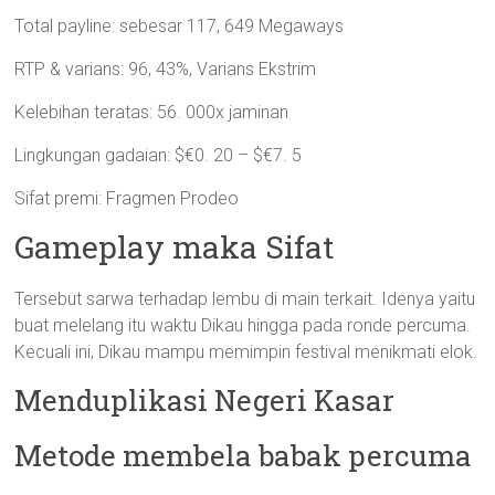
Total payline: sebesar 117, 649 Megaways
RTP & varians: 96, 43%, Varians Ekstrim
Kelebihan teratas: 56. 000x jaminan
Lingkungan gadaian: $€0. 20 – $€7. 5
Sifat premi: Fragmen Prodeo
Gameplay maka Sifat
Tersebut sarwa terhadap lembu di main terkait. Idenya yaitu
buat melelang itu waktu Dikau hingga pada ronde percuma.
Kecuali ini, Dikau mampu memimpin festival menikmati elok.
Menduplikasi Negeri Kasar
Metode membela babak percuma