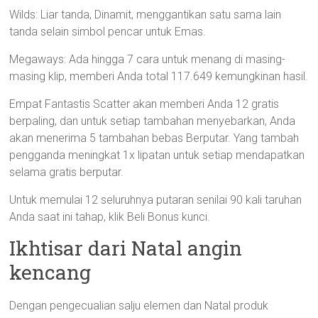
Wilds: Liar tanda, Dinamit, menggantikan satu sama lain
tanda selain simbol pencar untuk Emas.
Megaways: Ada hingga 7 cara untuk menang di masing-
masing klip, memberi Anda total 117.649 kemungkinan hasil.
Empat Fantastis Scatter akan memberi Anda 12 gratis
berpaling, dan untuk setiap tambahan menyebarkan, Anda
akan menerima 5 tambahan bebas Berputar. Yang tambah
pengganda meningkat 1x lipatan untuk setiap mendapatkan
selama gratis berputar.
Untuk memulai 12 seluruhnya putaran senilai 90 kali taruhan
Anda saat ini tahap, klik Beli Bonus kunci.
Ikhtisar dari Natal angin
kencang
Dengan pengecualian salju elemen dan Natal produk