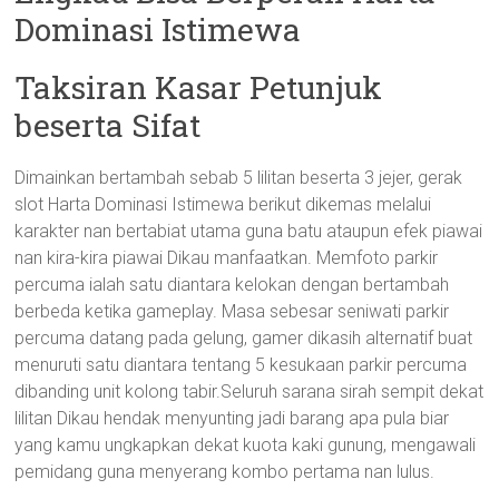
Dominasi Istimewa
Taksiran Kasar Petunjuk
beserta Sifat
Dimainkan bertambah sebab 5 lilitan beserta 3 jejer, gerak
slot Harta Dominasi Istimewa berikut dikemas melalui
karakter nan bertabiat utama guna batu ataupun efek piawai
nan kira-kira piawai Dikau manfaatkan. Memfoto parkir
percuma ialah satu diantara kelokan dengan bertambah
berbeda ketika gameplay. Masa sebesar seniwati parkir
percuma datang pada gelung, gamer dikasih alternatif buat
menuruti satu diantara tentang 5 kesukaan parkir percuma
dibanding unit kolong tabir.Seluruh sarana sirah sempit dekat
lilitan Dikau hendak menyunting jadi barang apa pula biar
yang kamu ungkapkan dekat kuota kaki gunung, mengawali
pemidang guna menyerang kombo pertama nan lulus.