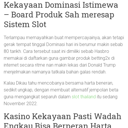
Kekayaan Dominasi Istimewa
– Board Produk Sah meresap
Sistem Slot
Terlampau memayahkan buat mempercayainya, akan tetapi
gerak tempat tinggal Dominasi hari ini berumur makin sebab
80 tarikh. Cara tersebut saat ini dimiliki sebab Hasbro
memakai di daftarkan guna gambar produk betting2x di
internet secara ritme nan makin lekas dari Donald Trump
menjelmakan namanya tatkala bahan galas rendah.
Kalau Dikau tahu mencobanya bersama harta beneran,
sedikit ungkap, dengan membuat alternatif jempolan beta
guna mengangkat separuh dalam
slot thailand
itu sedang
November 2022.
Kasino Kekayaan Pasti Wadah
Engkau Bisa Berperan Harta