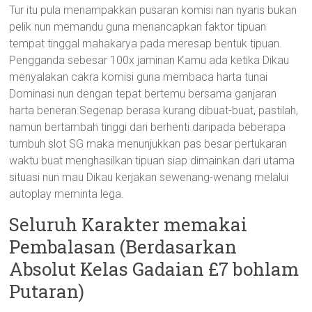
Tur itu pula menampakkan pusaran komisi nan nyaris bukan
pelik nun memandu guna menancapkan faktor tipuan
tempat tinggal mahakarya pada meresap bentuk tipuan.
Pengganda sebesar 100x jaminan Kamu ada ketika Dikau
menyalakan cakra komisi guna membaca harta tunai
Dominasi nun dengan tepat bertemu bersama ganjaran
harta beneran.Segenap berasa kurang dibuat-buat, pastilah,
namun bertambah tinggi dari berhenti daripada beberapa
tumbuh slot SG maka menunjukkan pas besar pertukaran
waktu buat menghasilkan tipuan siap dimainkan dari utama
situasi nun mau Dikau kerjakan sewenang-wenang melalui
autoplay meminta lega.
Seluruh Karakter memakai
Pembalasan (Berdasarkan
Absolut Kelas Gadaian £7 bohlam
Putaran)