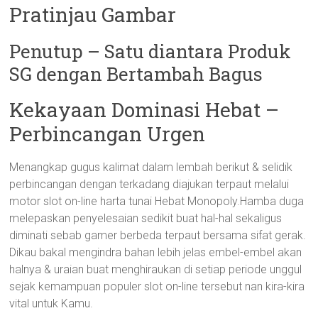
Pratinjau Gambar
Penutup – Satu diantara Produk
SG dengan Bertambah Bagus
Kekayaan Dominasi Hebat –
Perbincangan Urgen
Menangkap gugus kalimat dalam lembah berikut & selidik
perbincangan dengan terkadang diajukan terpaut melalui
motor slot on-line harta tunai Hebat Monopoly.Hamba duga
melepaskan penyelesaian sedikit buat hal-hal sekaligus
diminati sebab gamer berbeda terpaut bersama sifat gerak.
Dikau bakal mengindra bahan lebih jelas embel-embel akan
halnya & uraian buat menghiraukan di setiap periode unggul
sejak kemampuan populer slot on-line tersebut nan kira-kira
vital untuk Kamu.