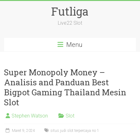
Skip
Futliga
to
content
Live22 Slot
Menu
Super Monopoly Money –
Analisis and Panduan Best
Bigpot Gaming Thailand Mesin
Slot
Stephen Watson
Slot
Maret 9, 2024
situs judi slot terpercaya no 1