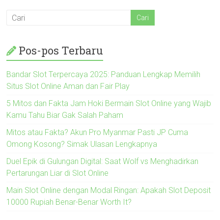
Pos-pos Terbaru
Bandar Slot Terpercaya 2025: Panduan Lengkap Memilih
Situs Slot Online Aman dan Fair Play
5 Mitos dan Fakta Jam Hoki Bermain Slot Online yang Wajib
Kamu Tahu Biar Gak Salah Paham
Mitos atau Fakta? Akun Pro Myanmar Pasti JP Cuma
Omong Kosong? Simak Ulasan Lengkapnya
Duel Epik di Gulungan Digital: Saat Wolf vs Menghadirkan
Pertarungan Liar di Slot Online
Main Slot Online dengan Modal Ringan: Apakah Slot Deposit
10000 Rupiah Benar-Benar Worth It?