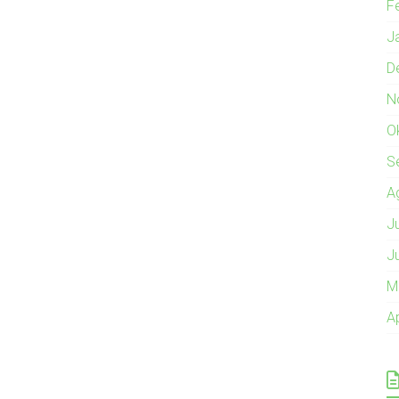
F
J
D
N
O
S
A
J
J
M
A