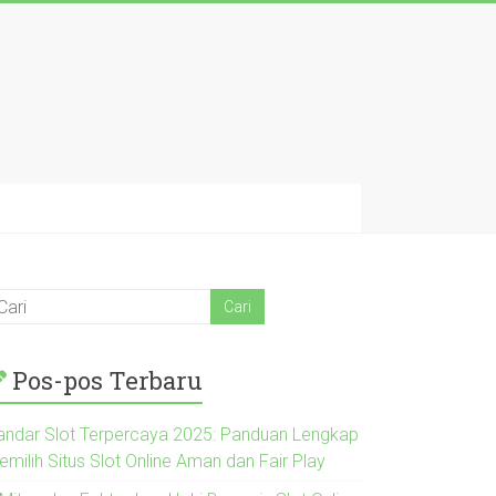
Pos-pos Terbaru
andar Slot Terpercaya 2025: Panduan Lengkap
emilih Situs Slot Online Aman dan Fair Play