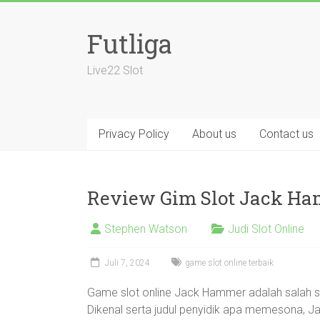
Skip
to
Futliga
content
Live22 Slot
Privacy Policy
About us
Contact us
Review Gim Slot Jack H
Stephen Watson
Judi Slot Online
Juli 7, 2024
game slot online terbaik
Game slot online Jack Hammer adalah salah sa
Dikenal serta judul penyidik apa memesona