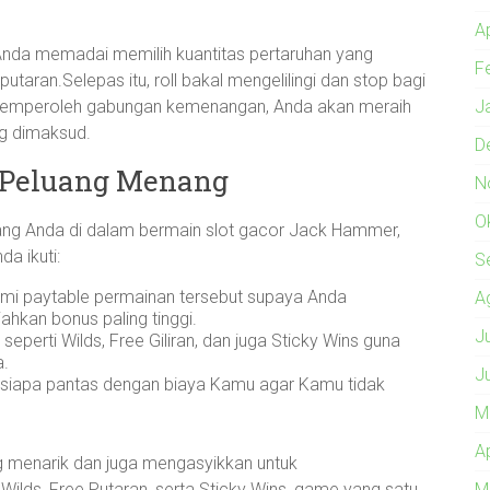
A
Anda memadai memilih kuantitas pertaruhan yang
F
ran.Selepas itu, roll bakal mengelilingi dan stop bagi
memperoleh gabungan kemenangan, Anda akan meraih
J
g dimaksud.
D
 Peluang Menang
N
O
ng Anda di dalam bermain slot gacor Jack Hammer,
a ikuti:
S
i paytable permainan tersebut supaya Anda
A
hkan bonus paling tinggi.
J
 seperti Wilds, Free Giliran, dan juga Sticky Wins guna
a.
J
an siapa pantas dengan biaya Kamu agar Kamu tidak
M
A
 menarik dan juga mengasyikkan untuk
Wilds, Free Putaran, serta Sticky Wins, game yang satu
M