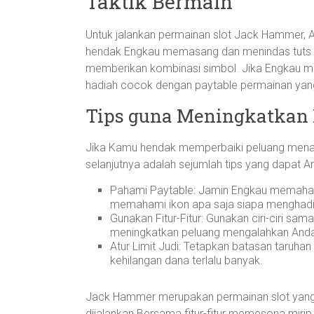
Taktik Bermain
Untuk jalankan permainan slot Jack Hammer, 
hendak Engkau memasang dan menindas tuts puta
memberikan kombinasi simbol. Jika Engkau 
hadiah cocok dengan paytable permainan yan
Tips guna Meningkatkan
Jika Kamu hendak memperbaiki peluang mena
selanjutnya adalah sejumlah tips yang dapat And
Pahami Paytable: Jamin Engkau memaham
memahami ikon apa saja siapa menghadia
Gunakan Fitur-Fitur: Gunakan ciri-ciri sama
meningkatkan peluang mengalahkan And
Atur Limit Judi: Tetapkan batasan taruh
kehilangan dana terlalu banyak.
Jack Hammer merupakan permainan slot yang
dijalankan.Bersama fitur-fitur memesona mirip 