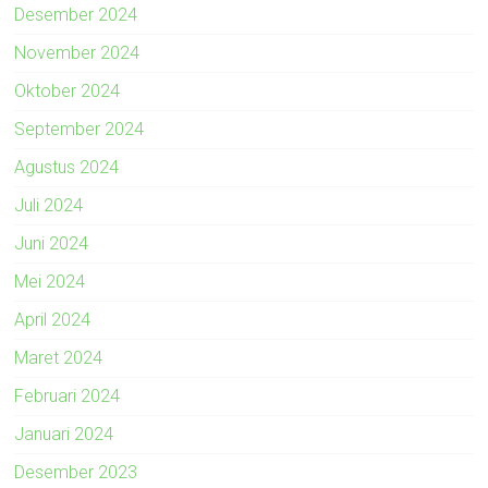
Desember 2024
November 2024
Oktober 2024
September 2024
Agustus 2024
Juli 2024
Juni 2024
Mei 2024
April 2024
Maret 2024
Februari 2024
Januari 2024
Desember 2023