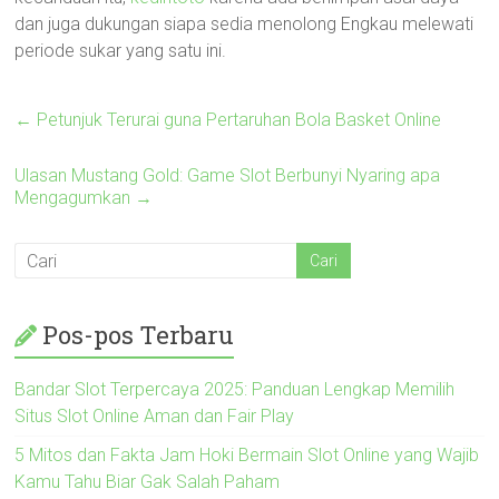
dan juga dukungan siapa sedia menolong Engkau melewati
periode sukar yang satu ini.
←
Petunjuk Terurai guna Pertaruhan Bola Basket Online
Ulasan Mustang Gold: Game Slot Berbunyi Nyaring apa
Mengagumkan
→
Pos-pos Terbaru
Bandar Slot Terpercaya 2025: Panduan Lengkap Memilih
Situs Slot Online Aman dan Fair Play
5 Mitos dan Fakta Jam Hoki Bermain Slot Online yang Wajib
Kamu Tahu Biar Gak Salah Paham