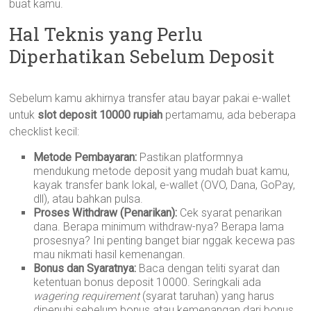
buat kamu.
Hal Teknis yang Perlu
Diperhatikan Sebelum Deposit
Sebelum kamu akhirnya transfer atau bayar pakai e-wallet
untuk
slot deposit 10000 rupiah
pertamamu, ada beberapa
checklist kecil:
Metode Pembayaran:
Pastikan platformnya
mendukung metode deposit yang mudah buat kamu,
kayak transfer bank lokal, e-wallet (OVO, Dana, GoPay,
dll), atau bahkan pulsa.
Proses Withdraw (Penarikan):
Cek syarat penarikan
dana. Berapa minimum withdraw-nya? Berapa lama
prosesnya? Ini penting banget biar nggak kecewa pas
mau nikmati hasil kemenangan.
Bonus dan Syaratnya:
Baca dengan teliti syarat dan
ketentuan bonus deposit 10000. Seringkali ada
wagering requirement
(syarat taruhan) yang harus
dipenuhi sebelum bonus atau kemenangan dari bonus