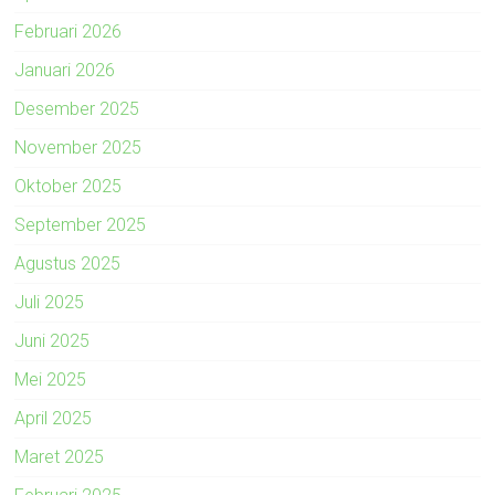
Februari 2026
Januari 2026
Desember 2025
November 2025
Oktober 2025
September 2025
Agustus 2025
Juli 2025
Juni 2025
Mei 2025
April 2025
Maret 2025