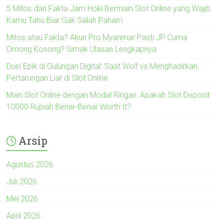
5 Mitos dan Fakta Jam Hoki Bermain Slot Online yang Wajib
Kamu Tahu Biar Gak Salah Paham
Mitos atau Fakta? Akun Pro Myanmar Pasti JP Cuma
Omong Kosong? Simak Ulasan Lengkapnya
Duel Epik di Gulungan Digital: Saat Wolf vs Menghadirkan
Pertarungan Liar di Slot Online
Main Slot Online dengan Modal Ringan: Apakah Slot Deposit
10000 Rupiah Benar-Benar Worth It?
Arsip
Agustus 2026
Juli 2026
Mei 2026
April 2026