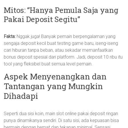
Mitos: “Hanya Pemula Saja yang
Pakai Deposit Segitu”
Fakta:
Nggak juga! Banyak pemain berpengalaman yang
sengaja deposit kecil buat testing game baru, iseng-iseng
cari hiburan tanpa beban, atau sekadar memanfaatkan
bonus deposit spesial dari platform. Jadi, deposit 10 ribu itu
tool yang fleksibel buat semua level pemain.
Aspek Menyenangkan dan
Tantangan yang Mungkin
Dihadapi
Seperti dua sisi koin, main slot online pakai deposit ringan
punya dinamikanya sendiri. Di satu sisi, ada kepuasan bisa
bermain dengan hemat dan tekanan minimal. Sensasi