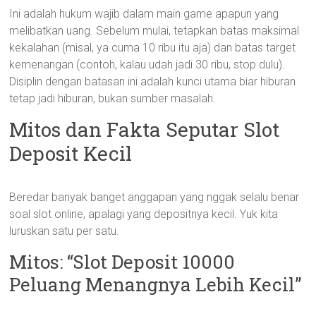
Ini adalah hukum wajib dalam main game apapun yang
melibatkan uang. Sebelum mulai, tetapkan batas maksimal
kekalahan (misal, ya cuma 10 ribu itu aja) dan batas target
kemenangan (contoh, kalau udah jadi 30 ribu, stop dulu).
Disiplin dengan batasan ini adalah kunci utama biar hiburan
tetap jadi hiburan, bukan sumber masalah.
Mitos dan Fakta Seputar Slot
Deposit Kecil
Beredar banyak banget anggapan yang nggak selalu benar
soal slot online, apalagi yang depositnya kecil. Yuk kita
luruskan satu per satu.
Mitos: “Slot Deposit 10000
Peluang Menangnya Lebih Kecil”