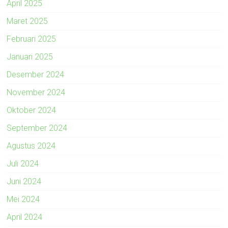
April 2025
Maret 2025
Februari 2025
Januari 2025
Desember 2024
November 2024
Oktober 2024
September 2024
Agustus 2024
Juli 2024
Juni 2024
Mei 2024
April 2024