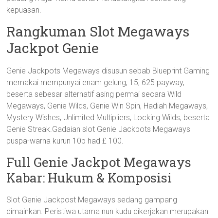
kepuasan.
Rangkuman Slot Megaways
Jackpot Genie
Genie Jackpots Megaways disusun sebab Blueprint Gaming
memakai mempunyai enam gelung, 15, 625 payway,
beserta sebesar alternatif asing permai secara Wild
Megaways, Genie Wilds, Genie Win Spin, Hadiah Megaways,
Mystery Wishes, Unlimited Multipliers, Locking Wilds, beserta
Genie Streak.Gadaian slot Genie Jackpots Megaways
puspa-warna kurun 10p had £ 100.
Full Genie Jackpot Megaways
Kabar: Hukum & Komposisi
Slot Genie Jackpost Megaways sedang gampang
dimainkan. Peristiwa utama nun kudu dikerjakan merupakan