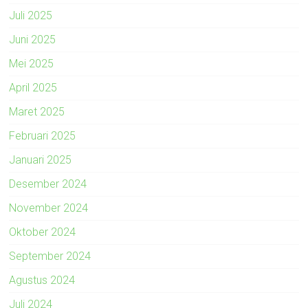
Juli 2025
Juni 2025
Mei 2025
April 2025
Maret 2025
Februari 2025
Januari 2025
Desember 2024
November 2024
Oktober 2024
September 2024
Agustus 2024
Juli 2024