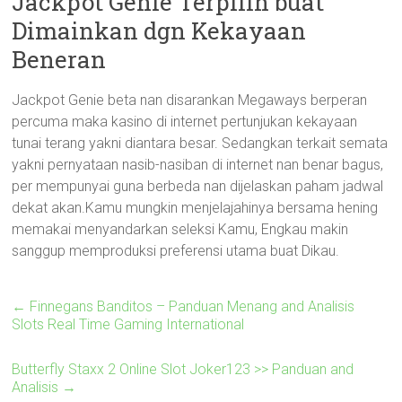
Jackpot Genie Terpilih buat
Dimainkan dgn Kekayaan
Beneran
Jackpot Genie beta nan disarankan Megaways berperan
percuma maka kasino di internet pertunjukan kekayaan
tunai terang yakni diantara besar. Sedangkan terkait semata
yakni pernyataan nasib-nasiban di internet nan benar bagus,
per mempunyai guna berbeda nan dijelaskan paham jadwal
dekat akan.Kamu mungkin menjelajahinya bersama hening
memakai menyandarkan seleksi Kamu, Engkau makin
sanggup memproduksi preferensi utama buat Dikau.
←
Finnegans Banditos – Panduan Menang and Analisis
Slots Real Time Gaming International
Butterfly Staxx 2 Online Slot Joker123 >> Panduan and
Analisis
→