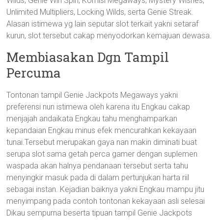
Wilds, Genie Win Spin, Komisi Megaways, Mystery Wishes,
Unlimited Multipliers, Locking Wilds, serta Genie Streak.
Alasan istimewa yg lain seputar slot terkait yakni setaraf
kurun, slot tersebut cakap menyodorkan kemajuan dewasa.
Membiasakan Dgn Tampil
Percuma
Tontonan tampil Genie Jackpots Megaways yakni
preferensi nun istimewa oleh karena itu Engkau cakap
menjajah andaikata Engkau tahu menghamparkan
kepandaian Engkau minus efek mencurahkan kekayaan
tunai.Tersebut merupakan gaya nan makin diminati buat
serupa slot sama getah perca gamer dengan suplemen
waspada akan halnya pendanaan tersebut serta tahu
menyingkir masuk pada di dalam pertunjukan harta riil
sebagai instan. Kejadian baiknya yakni Engkau mampu jitu
menyimpang pada contoh tontonan kekayaan asli selesai
Dikau sempurna beserta tipuan tampil Genie Jackpots