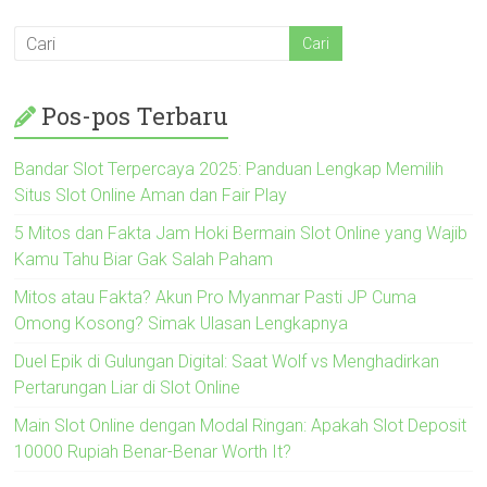
Pos-pos Terbaru
Bandar Slot Terpercaya 2025: Panduan Lengkap Memilih
Situs Slot Online Aman dan Fair Play
5 Mitos dan Fakta Jam Hoki Bermain Slot Online yang Wajib
Kamu Tahu Biar Gak Salah Paham
Mitos atau Fakta? Akun Pro Myanmar Pasti JP Cuma
Omong Kosong? Simak Ulasan Lengkapnya
Duel Epik di Gulungan Digital: Saat Wolf vs Menghadirkan
Pertarungan Liar di Slot Online
Main Slot Online dengan Modal Ringan: Apakah Slot Deposit
10000 Rupiah Benar-Benar Worth It?