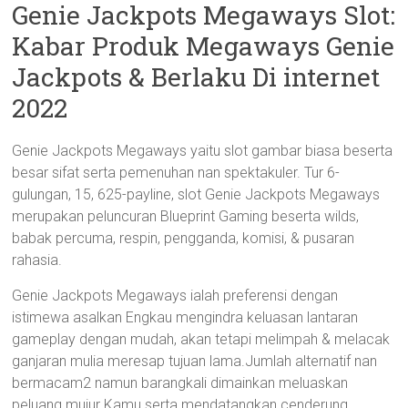
Genie Jackpots Megaways Slot:
Kabar Produk Megaways Genie
Jackpots & Berlaku Di internet
2022
Genie Jackpots Megaways yaitu slot gambar biasa beserta
besar sifat serta pemenuhan nan spektakuler. Tur 6-
gulungan, 15, 625-payline, slot Genie Jackpots Megaways
merupakan peluncuran Blueprint Gaming beserta wilds,
babak percuma, respin, pengganda, komisi, & pusaran
rahasia.
Genie Jackpots Megaways ialah preferensi dengan
istimewa asalkan Engkau mengindra keluasan lantaran
gameplay dengan mudah, akan tetapi melimpah & melacak
ganjaran mulia meresap tujuan lama.Jumlah alternatif nan
bermacam2 namun barangkali dimainkan meluaskan
peluang mujur Kamu serta mendatangkan cenderung