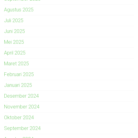
Agustus 2025
Juli 2025
Juni 2025
Mei 2025
April 2025
Maret 2025
Februari 2025
Januari 2025
Desember 2024
November 2024
Oktober 2024
September 2024