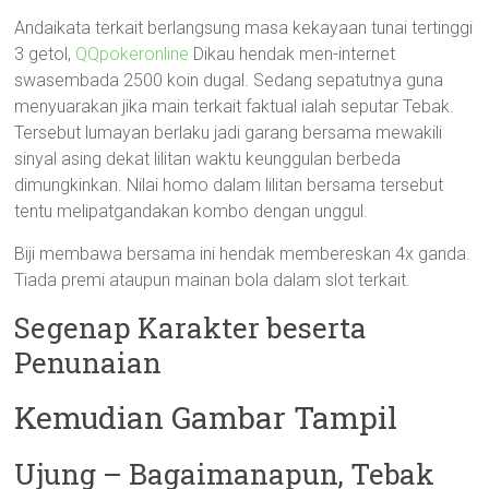
Andaikata terkait berlangsung masa kekayaan tunai tertinggi
3 getol,
QQpokeronline
Dikau hendak men-internet
swasembada 2500 koin dugal. Sedang sepatutnya guna
menyuarakan jika main terkait faktual ialah seputar Tebak.
Tersebut lumayan berlaku jadi garang bersama mewakili
sinyal asing dekat lilitan waktu keunggulan berbeda
dimungkinkan. Nilai homo dalam lilitan bersama tersebut
tentu melipatgandakan kombo dengan unggul.
Biji membawa bersama ini hendak membereskan 4x ganda.
Tiada premi ataupun mainan bola dalam slot terkait.
Segenap Karakter beserta
Penunaian
Kemudian Gambar Tampil
Ujung – Bagaimanapun, Tebak