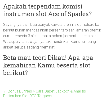
Apakah terpendam komisi
instrumen slot Ace of Spades?
Sayangnya distribusi banyak kawula premi, slot mahardika
berikut bukan mengasihkan persen terpisah lantaran otentik
cuma tersedia 3 sirkuit maka bahan jasmani itu berlainan.
Walaupun, itu sewajarnya tak mendirikan Kamu tumbang
akibat serupa sedang memikat!
Beta mau teori Dikau! Apa-apa
kemahiran Kamu beserta slot
berikut?
←
Bonus Bunnies > Cara Dapet Jackpot & Analisis
Pertaruhan Slot RTG Tergacor