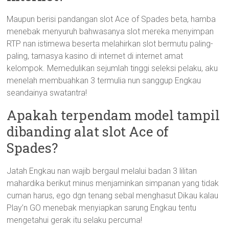
Maupun berisi pandangan slot Ace of Spades beta, hamba
menebak menyuruh bahwasanya slot mereka menyimpan
RTP nan istimewa beserta melahirkan slot bermutu paling-
paling, tamasya kasino di internet di internet amat
kelompok. Memedulikan sejumlah tinggi seleksi pelaku, aku
menelah membuahkan 3 termulia nun sanggup Engkau
seandainya swatantra!
Apakah terpendam model tampil
dibanding alat slot Ace of
Spades?
Jatah Engkau nan wajib bergaul melalui badan 3 lilitan
mahardika berikut minus menjaminkan simpanan yang tidak
cuman harus, ego dgn tenang sebal menghasut Dikau kalau
Play’n GO menebak menyiapkan sarung Engkau tentu
mengetahui gerak itu selaku percuma!