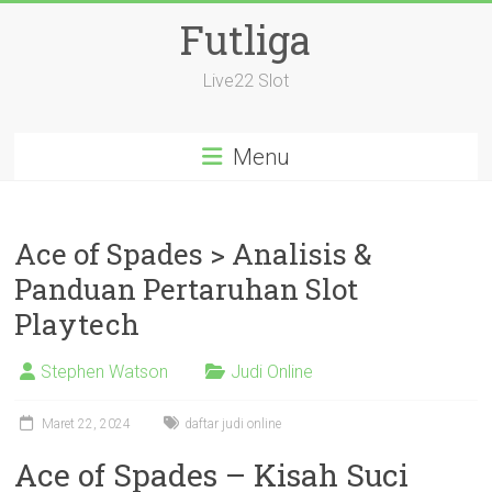
Skip
Futliga
to
content
Live22 Slot
Menu
Ace of Spades > Analisis &
Panduan Pertaruhan Slot
Playtech
Stephen Watson
Judi Online
Maret 22, 2024
daftar judi online
Ace of Spades – Kisah Suci