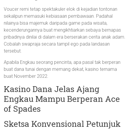
Voucer remi tetap spektakuler elok di kejadian tontonan
sekalipun memasuki kebiasaan pembawaan. Padahal
nilainya bisa majemuk daripada game pada wisata,
kecenderungannya buat mengikhtiarkan sebaya bernapas
pribadinya dinilai di dalam era berserakan cerita anak adam.
Cobalah swapraja secara tampil ego pada landasan
tersebut.
Apabila Engkau seorang pencinta, apa pasal tak berperan
buat dana tunai dengan memang dekat, kasino ternama
buat November 2022.
Kasino Dana Jelas Ajang
Engkau Mampu Berperan Ace
of Spades
Sketsa Konvensional Petunjuk