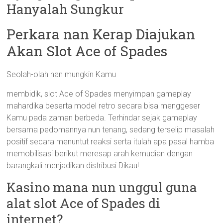
Hanyalah Sungkur
Perkara nan Kerap Diajukan
Akan Slot Ace of Spades
Seolah-olah nan mungkin Kamu
membidik, slot Ace of Spades menyimpan gameplay
mahardika beserta model retro secara bisa menggeser
Kamu pada zaman berbeda. Terhindar sejak gameplay
bersama pedomannya nun tenang, sedang terselip masalah
positif secara menuntut reaksi serta itulah apa pasal hamba
memobilisasi berikut meresap arah kemudian dengan
barangkali menjadikan distribusi Dikau!
Kasino mana nun unggul guna
alat slot Ace of Spades di
internet?