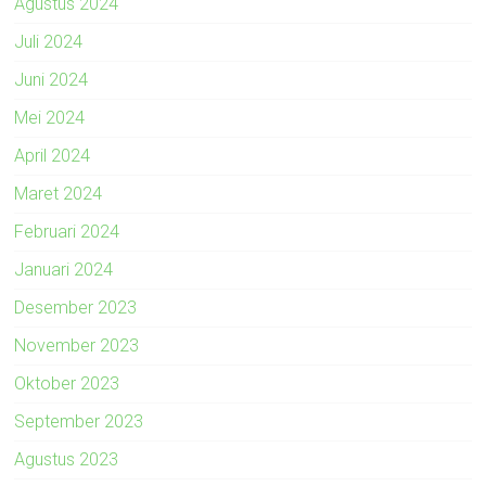
Agustus 2024
Juli 2024
Juni 2024
Mei 2024
April 2024
Maret 2024
Februari 2024
Januari 2024
Desember 2023
November 2023
Oktober 2023
September 2023
Agustus 2023