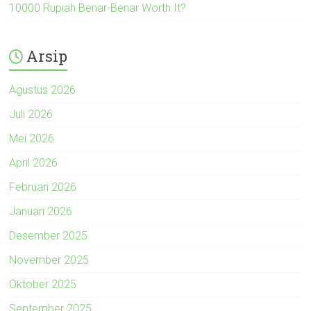
10000 Rupiah Benar-Benar Worth It?
Arsip
Agustus 2026
Juli 2026
Mei 2026
April 2026
Februari 2026
Januari 2026
Desember 2025
November 2025
Oktober 2025
September 2025